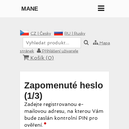
MANE
CZ |
Česky
RU |
Rusky
Mapa
stránek
Přihlášení uživatele
Košík (
0
)
Zapomenuté heslo
(1/3)
Zadejte registrovanou e-
mailovou adresu, na kterou Vám
bude zaslán kontrolní PIN pro
ověření.