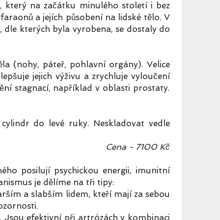
, který na začátku minulého století i bez
raonů a jejích působení na lidské tělo. V
, dle kterých byla vyrobena, se dostaly do
ěla (nohy, páteř, pohlavní orgány). Velice
pšuje jejich výživu a zrychluje vyloučení
í stagnací, například v oblasti prostaty.
cylindr do levé ruky. Neskladovat vedle
Cena - 7100 Kč
 posilují psychickou energii, imunitní
ismus je dělíme na tři tipy:
arším a slabším lidem, kteří mají za sebou
zornosti.
m. Jsou efektivní při artrózách v kombinaci