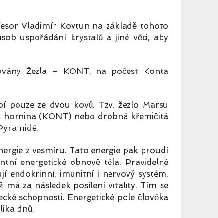
fesor Vladimír Kovtun na základě tohoto
sob uspořádání krystalů a jiné věci, aby
novány Žezla – KONT, na počest Konta
bí pouze ze dvou kovů. Tzv. žezlo Marsu
ická hornina (KONT) nebo drobná křemičitá
ím v Pyramidě.
nergie z vesmíru. Tato energie pak proudí
ntní energetické obnově těla. Pravidelné
jí endokrinní, imunitní i nervový systém,
 má za následek posílení vitality. Tím se
ecké schopnosti. Energetické pole člověka
lika dnů.