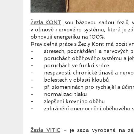
Žezla KONT
jsou bázovou sadou žezlů, v
v obnově nervového systému, která je z
obnovují energetiku na 100%.
Pravidelná práce s Žezly Kont má pozitivní
- stresech, podráždění a nervových p
- poruchách oběhového systému a jeh
- poruchách ve funkci srdce
- nespavosti, chronické únavě a nervo
- bolestech v oblasti kloubů
- při zlomeninách pro rychlejší a účinně
- normalizaci tlaku
- zlepšení krevního oběhu
- zabránění onemocnění oběhového 
Žezla VITIC
– je sada vyrobená na zákl