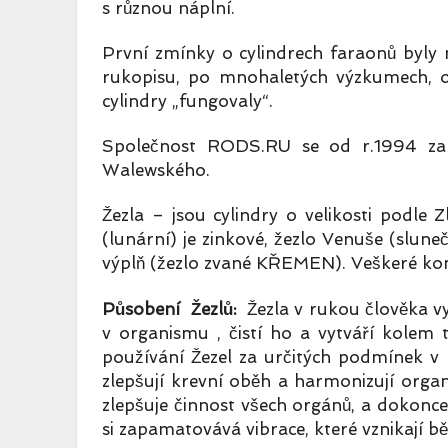
s různou náplní.
První zmínky o cylindrech faraonů byly
rukopisu, po mnohaletých výzkumech, obj
cylindry „fungovaly“.
Společnost RODS.RU se od r.1994 zab
Walewského.
Žezla – jsou cylindry o velikosti podl
(lunární) je zinkové, žezlo Venuše (slun
výplň (žezlo zvané KŘEMEN). Veškeré 
Působení Žezlů:
Žezla v rukou člověka vyt
v organismu , čistí ho a vytváří kolem 
používání Žezel za určitých podmínek v k
zlepšují krevní oběh a harmonizují organ
zlepšuje činnost všech orgánů, a dokonce
si zapamatovává vibrace, které vznikají 