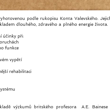
yhotovenou podle rukopisu Konta Valevského. Jejic
ákladem dlouhého, zdravého a plného energie života.
 účinky při:
oruchách
o funkce
vém vypětí
jší rehabilitaci
systému
adě výzkumů britského profesora A.E. Bainese (do