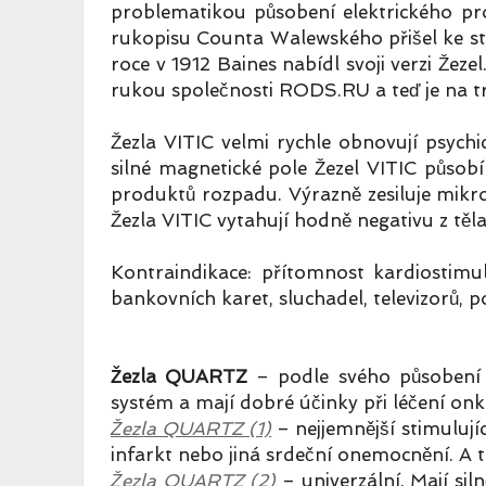
problematikou působení elektrického prou
rukopisu Counta Walewského přišel ke ste
roce v 1912 Baines nabídl svoji verzi Žez
rukou společnosti RODS.RU a teď je na t
Žezla VITIC velmi rychle obnovují psychic
silné magnetické pole Žezel VITIC působí
produktů rozpadu. Výrazně zesiluje mikro
Žezla VITIC vytahují hodně negativu z těla
Kontraindikace: přítomnost kardiostimu
bankovních karet, sluchadel, televizorů, 
Žezla QUARTZ
– podle svého působení 
systém a mají dobré účinky při léčení onk
Žezla QUARTZ (1)
– nejjemnější stimulují
infarkt nebo jiná srdeční onemocnění. A
Žezla QUARTZ (2)
– univerzální. Mají sil