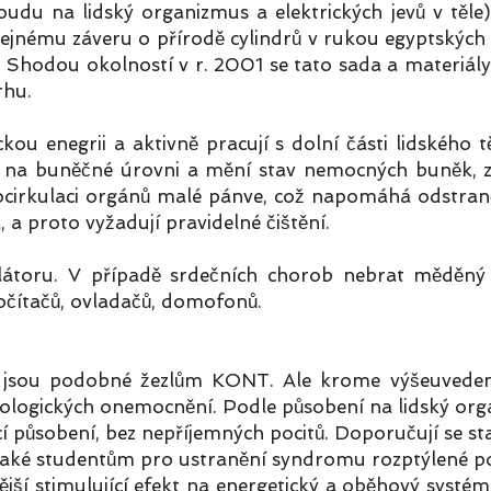
du na lidský organizmus a elektrických jevů v těle)
jnému záveru o přírodě cylindrů v rukou egyptských fa
el. Shodou okolností v r. 2001 se tato sada a materiály
rhu.
kou enegrii a aktivně pracují s dolní části lidského t
 na buněčné úrovni a mění stav nemocných buněk, zle
cirkulaci orgánů malé pánve, což napomáhá odstraněn
, a proto vyžadují pravidelné čištění.
látoru. V případě srdečních chorob nebrat měděný 
počítačů, ovladačů, domofonů.
jsou podobné žezlům KONT. Ale krome výšeuvedeného
ologických onemocnění. Podle působení na lidský organ
cí působení, bez nepříjemných pocitů. Doporučují se st
 také studentům pro ustranění syndromu rozptýlené po
nější stimulující efekt na energetický a oběhový systé