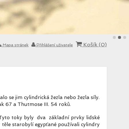
Košík (
0
)
Mapa stránek
Přihlášení uživatele
o se jim cylindrická žezla nebo žezla síly.
pak 67 a Thutmose III. 54 roků.
 Tyto toky byly dva základní prvky lidské
 těle starobylí egypťané používali cylindry