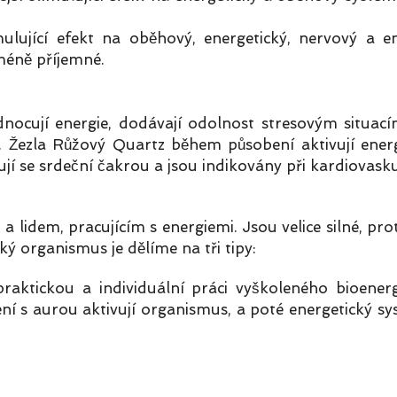
ulující efekt na oběhový, energetický, nervový a en
méně příjemné.
dnocují energie, dodávají odolnost stresovým situacím
Žezla Růžový Quartz během působení aktivují energii 
cují se srdeční čakrou a jsou indikovány při kardiovas
 a lidem, pracujícím s energiemi. Jsou velice silné, 
ký organismus je dělíme na tři tipy:
aktickou a individuální práci vyškoleného bioenerg
ní s aurou aktivují organismus, a poté energetický s