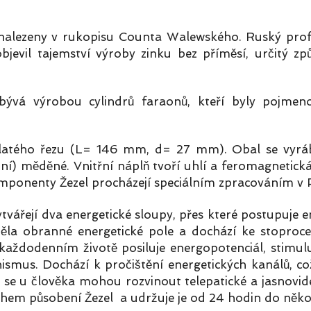
 nalezeny v rukopisu Counta Walewského. Ruský pro
evil tajemství výroby zinku bez příměsí, určitý způ
ývá výrobou cylindrů faraonů, kteří byly pojme
e Zlatého řezu (L= 146 mm, d= 27 mm). Obal se vyrá
eční) měděné. Vnitřní náplň tvoří uhlí a feromagnet
komponenty Žezel procházejí speciálním zpracován
vářejí dva energetické sloupy, přes které postupuje e
těla obranné energetické pole a dochází ke stoproce
aždodenním životě posiluje energopotenciál, stimulu
ismus. Dochází k pročištění energetických kanálů, což
 se u člověka mohou rozvinout telepatické a jasnovid
během působení Žezel a udržuje je od 24 hodin do něko