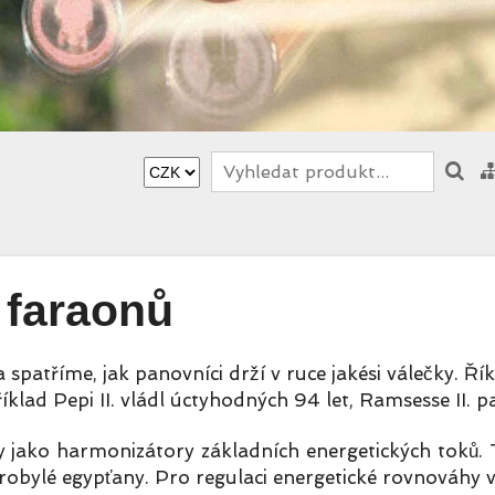
 faraonů
patříme, jak panovníci drží v ruce jakési válečky. Říkal
říklad Pepi II. vládl úctyhodných 94 let, Ramsesse II. 
y jako harmonizátory základních energetických toků.
arobylé egypťany. Pro regulaci energetické rovnováhy v