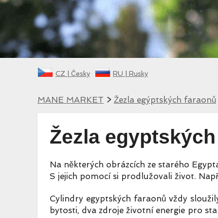
CZ |
Česky
RU |
Rusky
MANE MARKET
>
Žezla egýptských faraonů
Žezla egyptských
Na některých obrázcích ze starého Egypta s
S jejich pomocí si prodlužovali život. Nap
Cylindry egyptských faraonů vždy sloužil
bytosti, dva zdroje životní energie pro st