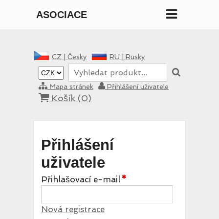
ASOCIACE
MANE
CZ |
Česky
RU |
Rusky
Mapa stránek
Přihlášení uživatele
Košík (
0
)
Přihlášení
uživatele
Přihlašovací e-mail
Nová registrace