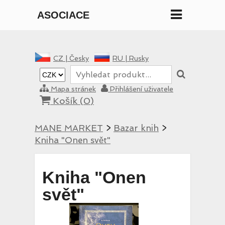
ASOCIACE
MANE
CZ |
Česky
RU |
Rusky
Mapa stránek
Přihlášení uživatele
Košík (
0
)
MANE MARKET
>
Bazar knih
>
Kniha "Onen svět"
Kniha "Onen
svět"