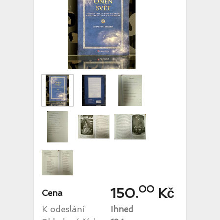
00
150.
Kč
Cena
K odeslání
Ihned