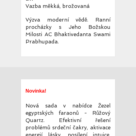
Vazba měkká, brožovaná
Výzva moderní vědě. Ranní
procházky s Jeho Božskou
Milosti AC Bhaktivedanta Swami
Prabhupada.
Novinka!
Nová sada v nabídce Žezel
egyptských faraonů - Růžový
Quartz. Efektivní řešení
problémů srdeční čakry, aktivace
energií lásky, posílení intuice,