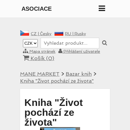
ASOCIACE
MANE
CZ |
Česky
RU |
Rusky
Mapa stránek
Přihlášení uživatele
Košík (
0
)
MANE MARKET
>
Bazar knih
>
Kniha "Život pochází ze života"
Kniha "Život
pochází ze
života"