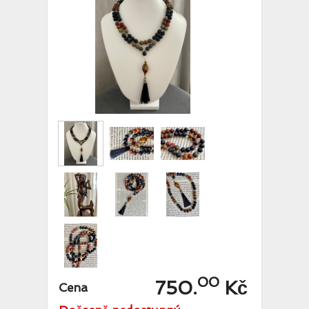
00
750.
Kč
Cena