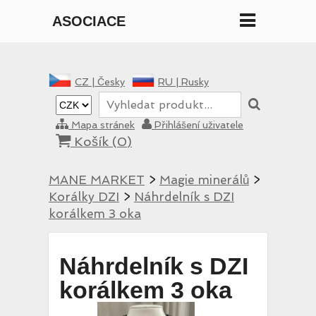
ASOCIACE
MANE
CZ |
Česky
RU |
Rusky
Mapa stránek
Přihlášení uživatele
Košík (
0
)
MANE MARKET
>
Magie minerálů
>
Korálky DZI
>
Náhrdelník s DZI
korálkem 3 oka
Náhrdelník s DZI
korálkem 3 oka