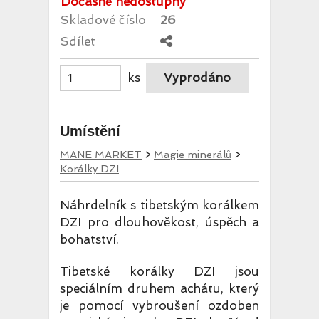
Dočasně nedostupný
Skladové číslo
26
Sdílet
ks
Umístění
MANE MARKET
>
Magie minerálů
>
Korálky DZI
Náhrdelník s tibetským korálkem
DZI pro dlouhověkost, úspěch a
bohatství.
Tibetské korálky DZI jsou
speciálním druhem achátu, který
je pomocí vybroušení ozdoben