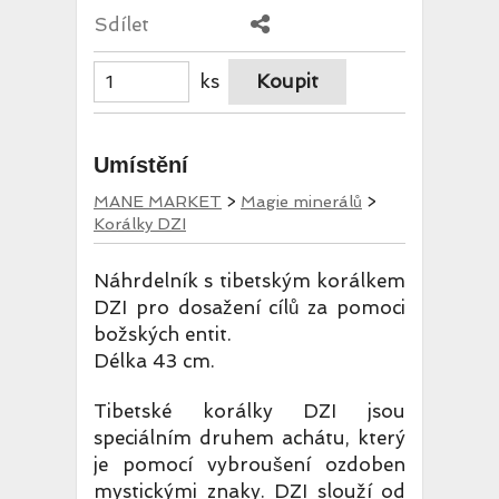
Sdílet
ks
Umístění
MANE MARKET
>
Magie minerálů
>
Korálky DZI
Náhrdelník s tibetským korálkem
DZI pro dosažení cílů za pomoci
božských entit.
Délka 43 cm.
Tibetské korálky DZI jsou
speciálním druhem achátu, který
je pomocí vybroušení ozdoben
mystickými znaky. DZI slouží od