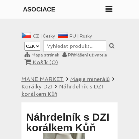
ASOCIACE
MANE
CZ |
Česky
RU |
Rusky
Mapa stránek
Přihlášení uživatele
Košík (
0
)
MANE MARKET
>
Magie minerálů
>
Korálky DZI
>
Náhrdelník s DZI
korálkem Kůň
Náhrdelník s DZI
korálkem Kůň