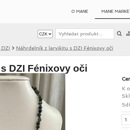
O MANE
MANE MARKE
 DZI
>
Náhrdelník z larvikitu s DZI Fénixovy oči
u s DZI Fénixovy oči
Ce
K o
Skl
Sdí