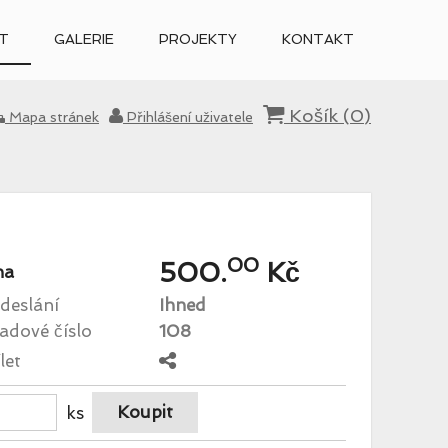
T
GALERIE
PROJEKTY
KONTAKT
Košík (
0
)
Mapa stránek
Přihlášení uživatele
00
500.
Kč
na
deslání
Ihned
adové číslo
108
let
ks