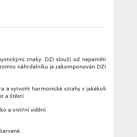
ystickými znaky. DZI slouží od nepaměti
ě v tomto náhrdelníku je zakomponován DZI
ra a vytvořit harmonické vztahy v jakékoli
t a štěstí.
ko a vnitřní vidění.
barvené.