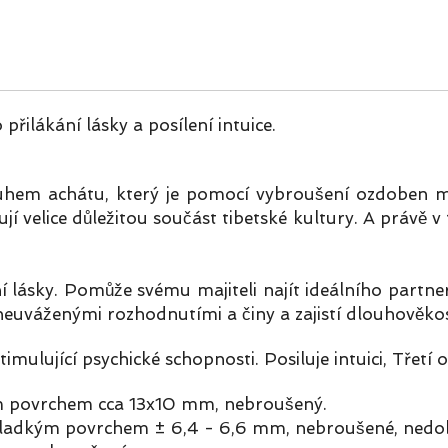
řilákání lásky a posílení intuice.
ruhem achátu, který je pomocí vybroušení ozdoben m
jí velice důležitou součást tibetské kultury. A práv
í lásky. Pomůže svému majiteli najít ideálního partne
neuváženými rozhodnutími a činy a zajistí dlouhověkos
imulující psychické schopnosti. Posiluje intuici, Třetí o
ým povrchem cca 13x10 mm, nebroušený.
m hladkým povrchem ± 6,4 - 6,6 mm, nebroušené, nedo