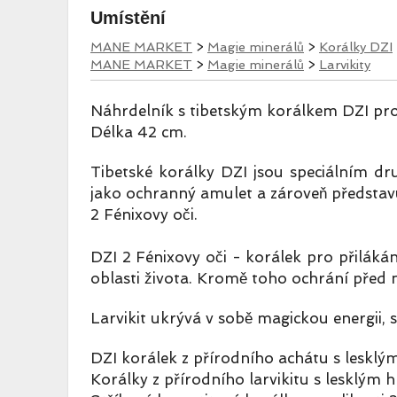
Umístění
MANE MARKET
>
Magie minerálů
>
Korálky DZI
MANE MARKET
>
Magie minerálů
>
Larvikity
Náhrdelník s tibetským korálkem DZI pro p
Délka 42 cm.
Tibetské korálky DZI jsou speciálním d
jako ochranný amulet a zároveň představu
2 Fénixovy oči.
DZI 2 Fénixovy oči - korálek pro přilákán
oblasti života. Kromě toho ochrání před 
Larvikit ukrývá v sobě magickou energii, st
DZI korálek z přírodního achátu s leskl
Korálky z přírodního larvikitu s lesklý