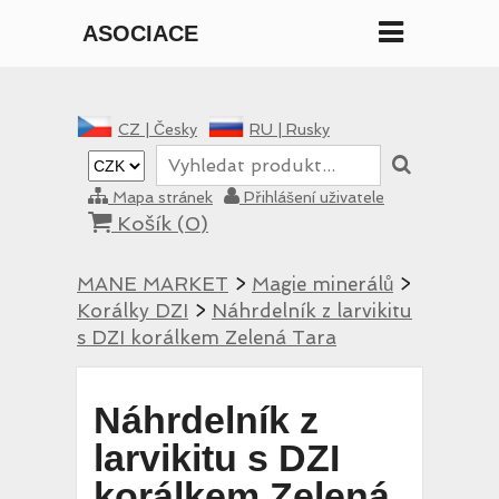
ASOCIACE
MANE
CZ |
Česky
RU |
Rusky
Mapa stránek
Přihlášení uživatele
Košík (
0
)
MANE MARKET
>
Magie minerálů
>
Korálky DZI
>
Náhrdelník z larvikitu
s DZI korálkem Zelená Tara
Náhrdelník z
larvikitu s DZI
korálkem Zelená