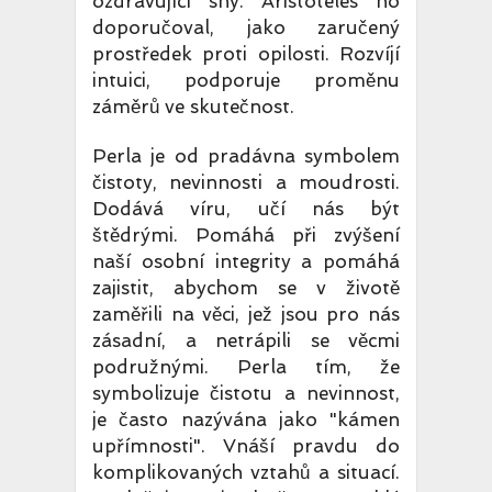
ozdravující sny. Aristoteles ho
doporučoval, jako zaručený
prostředek proti opilosti. Rozvíjí
intuici, podporuje proměnu
záměrů ve skutečnost.
Perla je od pradávna symbolem
čistoty, nevinnosti a moudrosti.
Dodává víru, učí nás být
štědrými. Pomáhá při zvýšení
naší osobní integrity a pomáhá
zajistit, abychom se v životě
zaměřili na věci, jež jsou pro nás
zásadní, a netrápili se věcmi
podružnými. Perla tím, že
symbolizuje čistotu a nevinnost,
je často nazývána jako "kámen
upřímnosti". Vnáší pravdu do
komplikovaných vztahů a situací.