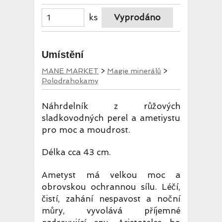
ks
Umístění
MANE MARKET
>
Magie minerálů
>
Polodrahokamy
Náhrdelník z růžových
sladkovodných perel a ametiystu
pro moc a moudrost.
Délka cca 43 cm.
Ametyst má velkou moc a
obrovskou ochrannou sílu. Léčí,
čistí, zahání nespavost a noční
můry, vyvolává příjemné