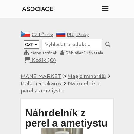
ASOCIACE
MANE
CZ |
Česky
RU |
Rusky
Mapa stránek
Přihlášení uživatele
Košík (
0
)
MANE MARKET
>
Magie minerálů
>
Polodrahokamy
>
Náhrdelník z
perel a ametiystu
Náhrdelník z
perel a ametiystu