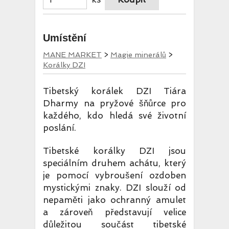
Umístění
MANE MARKET
>
Magie minerálů
>
Korálky DZI
Tibetský korálek DZI Tiára
Dharmy na pryžové šňůrce pro
každého, kdo hledá své životní
poslání.
Tibetské korálky DZI jsou
speciálním druhem achátu, který
je pomocí vybroušení ozdoben
mystickými znaky. DZI slouží od
nepaměti jako ochranný amulet
a zároveň představují velice
důležitou součást tibetské