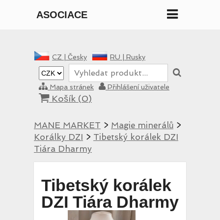
ASOCIACE
MANE
CZ |
Česky
RU |
Rusky
Mapa stránek
Přihlášení uživatele
Košík (
0
)
MANE MARKET
>
Magie minerálů
>
Korálky DZI
>
Tibetský korálek DZI
Tiára Dharmy
Tibetský korálek
DZI Tiára Dharmy