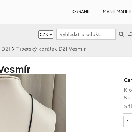
O MANE
MANE MARKE
 DZI
>
Tibetský korálek DZI Vesmír
 Vesmír
Ce
K o
Skl
Sdí