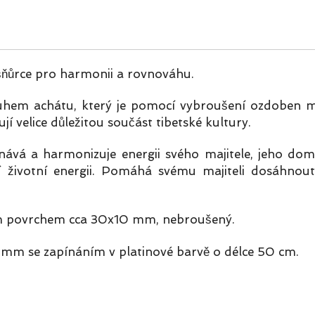
šňůrce pro harmonii a rovnováhu.
ruhem achátu, který je pomocí vybroušení ozdoben m
í velice důležitou součást tibetské kultury.
vá a harmonizuje energii svého majitele, jeho domá
ní životní energii. Pomáhá svému majiteli dosáhno
lým povrchem cca 30x10 mm, nebroušený.
 mm se zapínáním v platinové barvě o délce 50 cm.