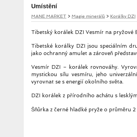
Umístění
MANE MARKET
>
Magie minerálů
>
Korálky DZI
Tibetský korálek DZI Vesmír na pryžové 
Tibetské korálky DZI jsou speciálním d
jako ochranný amulet a zároveň představuj
Vesmír DZI – korálek rovnováhy. Vyrovná
mystickou sílu vesmíru, jeho univerzál
vyrovnat se s energií okolního světa.
DZI korálek z přírodního achátu s lesk
Šňůrka z černé hladké pryže o průměru 2