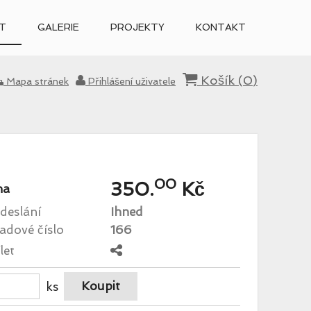
T
GALERIE
PROJEKTY
KONTAKT
Košík (
0
)
Mapa stránek
Přihlášení uživatele
00
350.
Kč
na
deslání
Ihned
adové číslo
166
let
ks