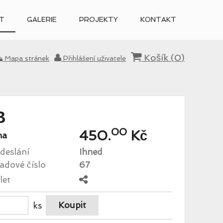
T
GALERIE
PROJEKTY
KONTAKT
Košík (
0
)
Mapa stránek
Přihlášení uživatele
B
00
450.
Kč
na
deslání
Ihned
adové číslo
67
let
ks