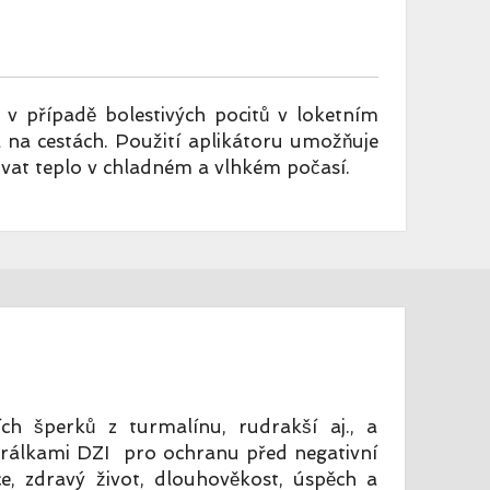
v případě bolestivých pocitů v loketním
na cestách. Použití aplikátoru umožňuje
vat teplo v chladném a vlhkém počasí.
ích šperků z turmalínu, rudrakší aj., a
rálkami DZI pro ochranu před negativní
uice, zdravý život, dlouhověkost, úspěch a