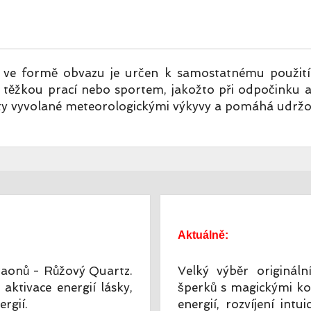
 ve formě obvazu je určen k samostatnému použití 
těžkou prací nebo sportem, jakožto při odpočinku a 
city vyvolané meteorologickými výkyvy a pomáhá udržo
Aktuálně:
raonů - Růžový Quartz.
Velký výběr origináln
aktivace energií lásky,
šperků s magickými ko
rgií.
energií, rozvíjení int